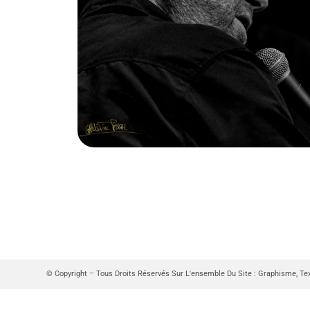
© Copyright – Tous Droits Réservés Sur L'ensemble Du Site : Graphisme, Te