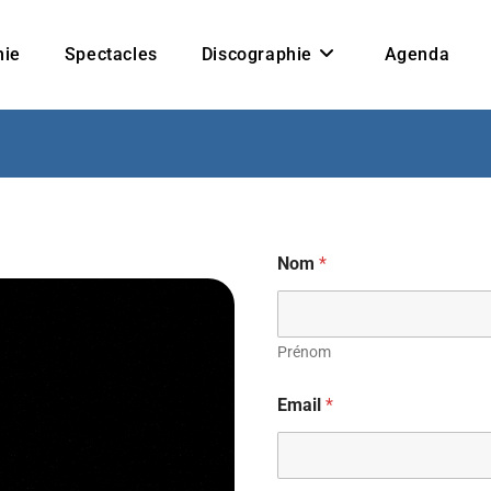
hie
Spectacles
Discographie
Agenda
Nom
*
Prénom
Email
*