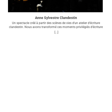
Anne Sylvestre Clandestin
Un spectacle créé à partir des scènes de vies d’un atelier d’écriture
clandestin. Nous avons transformé ces moments privilégiés d’écriture
pour que vous puissiez les vivre, comme si vous y étiez, chez Anne
[...]
Sylvestre avec nous sur scène. Avec de gros morceaux d’amour, du thé,
des gâteaux, des ragots … et les chansons d’Anne Sylvestre.Avec : Cello
Woman, Mèche, Garance Bauhain, Lily Luca et Christopher
MurrayContact : Cédric -> admin@lesnuitsduchat.com