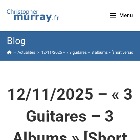
Menu
Blog
>
Actualités
>
12/11/2025 – « 3 guitares – 3 albums » [short version] à
12/11/2025 – « 3
Guitares – 3
Albums » [short