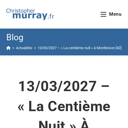
Menu
Blog
>
Actualités
>
13/03/2027 – « La centième nuit » à Montbrison [42]
13/03/2027 –
« La Centième
Nuit » À