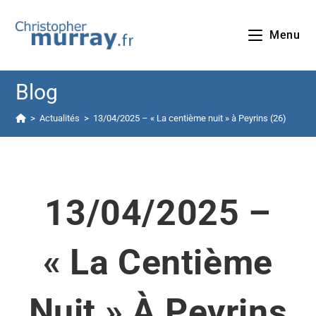
Menu
Blog
>
Actualités
>
13/04/2025 – « La centième nuit » à Peyrins (26)
13/04/2025 –
« La Centième
Nuit » À Peyrins