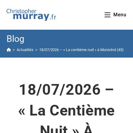
Menu
Blog
>
Actualités
>
18/07/2026 – « La centième nuit » à Monistrol (43)
18/07/2026 –
« La Centième
Nuit » À