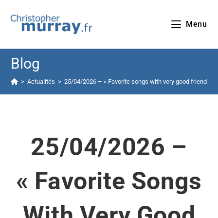
Menu
Blog
>
Actualités
>
25/04/2026 – « Favorite songs with very good friend.e.s 
25/04/2026 –
« Favorite Songs
With Very Good