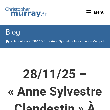
Menu
Blog
>
Actualités
>
28/11/25 – « Anne Sylvestre clandestin » à Montpellier 
28/11/25 –
« Anne Sylvestre
Clandestin » À