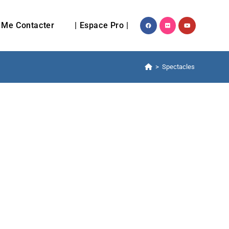
Me Contacter
| Espace Pro |
>
Spectacles